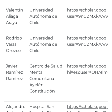
Valentín
Universidad
https://scholar.google.c
Aliaga
Autónoma de
user=9nGZMXkAAAAJ
Araya
Chile
Rodrigo
Universidad
https://scholar.google.c
Varas
Autónoma de
user=9nGZMXkAAAAJ
Orozco
Chile
Javier
Centro de Salud
https://scholar.google.
Ramírez
Mental
hl=es&user=QHA1lmg
Ramírez
Comunitaria
Ayelén
Constitución
Alejandro
Hospital San
https://scholar.google