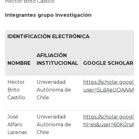
Héctor Brito Castillo
Integrantes grupo investigación
IDENTIFICACIÓN ELECTRÓNICA
AFILIACIÓN
NOMBRE
INSTITUCIONAL
GOOGLE SCHOLAR
Héctor
Universidad
https://scholar.google.
Brito
Autónoma de
user=5LdAeUQAAAAJ&
Castillo
Chile
José
Universidad
https://scholar.google.
Alfaro
Autónoma de
hl=es&user=60KjJrsAA
Larenas
Chile