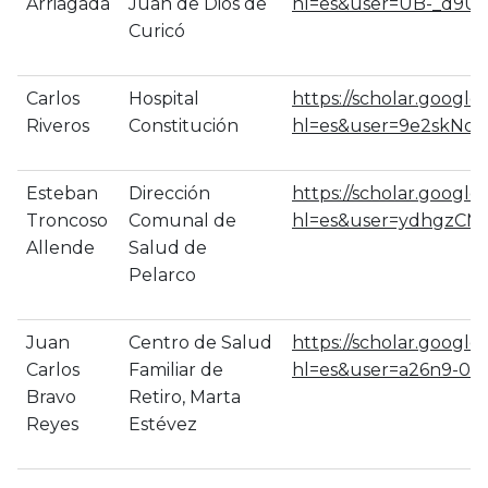
Arriagada
Juan de Dios de
hl=es&user=UB-_d9U
Curicó
Carlos
Hospital
https://scholar.google
Riveros
Constitución
hl=es&user=9e2skNo
Esteban
Dirección
https://scholar.google.
Troncoso
Comunal de
hl=es&user=ydhgzCM
Allende
Salud de
Pelarco
Juan
Centro de Salud
https://scholar.google.
Carlos
Familiar de
hl=es&user=a26n9-0A
Bravo
Retiro, Marta
Reyes
Estévez