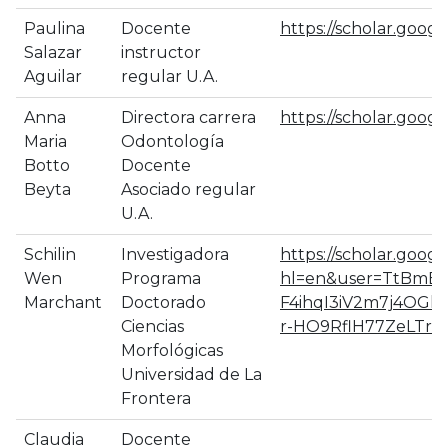
Paulina
Docente
https://scholar.goo
Salazar
instructor
Aguilar
regular U.A.
Anna
Directora carrera
https://scholar.goog
Maria
Odontología
Botto
Docente
Beyta
Asociado regular
U.A.
Schilin
Investigadora
https://scholar.google
Wen
Programa
hl=en&user=TtBmBN
Marchant
Doctorado
F4ihqI3iV2m7j4OGlV
Ciencias
r-HO9RflH77ZeLTr
Morfológicas
Universidad de La
Frontera
Claudia
Docente