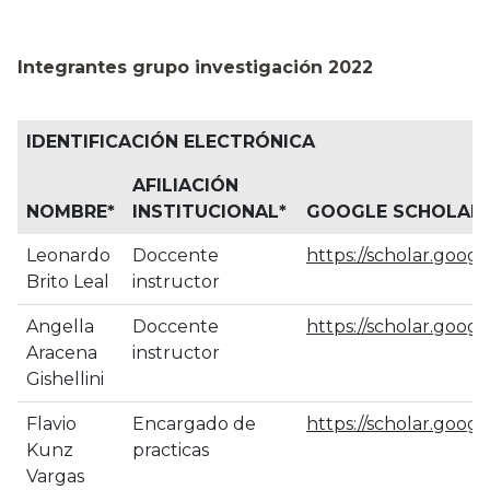
Integrantes grupo investigación 2022
IDENTIFICACIÓN ELECTRÓNICA
AFILIACIÓN
NOMBRE
*
INSTITUCIONAL
*
GOOGLE SCHOLAR
*
Leonardo
Doccente
https://scholar.goog
Brito Leal
instructor
Angella
Doccente
https://scholar.goo
Aracena
instructor
Gishellini
Flavio
Encargado de
https://scholar.goo
Kunz
practicas
Vargas