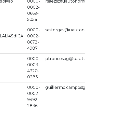
&oi=ao
0000-
rsaezs@uautonoma.cl
0002-
0669-
5056
0000-
sastorgav@uautonoma.cl
LALI4SdICA
0002-
8672-
4987
0000-
ptroncosog@uautonoma.cl
0003-
4320-
0283
0000-
guillermo.campos@uautonoma.c
0002-
9492-
2836