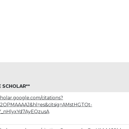
 SCHOLAR
**
cholar.google.com/citations?
O2OPMAAAAJ&hl=es&citsig=AMstHGTOt-
_nHlyxYd7AyEQzusA