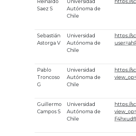
Reinaldo
Universidad
https://
Saez S
Autónoma de
Chile
Sebastián
Universidad
https://s
Astorga V
Autónoma de
user=ah
Chile
Pablo
Universidad
https://s
Troncoso
Autónoma de
view_op
G
Chile
Guillermo
Universidad
https://s
Campos S
Autónoma de
view_op
Chile
F4hxud