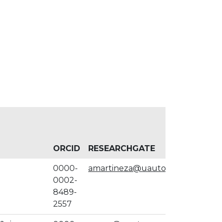
ORCID
RESEARCHGATE
0000-
amartineza@uautonoma.cl
0002-
8489-
2557