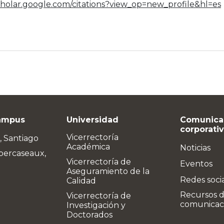
scholar.google.com/citations?view_op=new_profile&hl=es
ampus
Universidad
Comunica
corporati
Vicerrectoría
, Santiago
Académica
Noticias
bercaseaux,
Vicerrectoría de
Eventos
Aseguramiento de la
Redes soci
Calidad
Recursos 
Vicerrectoría de
comunicac
Investigación y
Doctorados