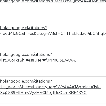
scholar.google.com/citations?user=zzbeQmYAAAAJ&hl=es
cholar.google.cl/citations?
Pfeed41z8C&hl=es&citsig=AMstHGTThEL1cdzvPibG4hqb
cholar.google.com/citations?
=list_works&hl=es&user=f0NmQ3EAAAAJ
cholar.google.com/citations?
=list_works&hl=es&user=yuepSWYAAAAJ&gmla=AJsN-
flXcjC5S9M1HmvVyzMVCMtg1RcOcmKBE4X7G