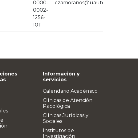
0000-
czamoranos@uautonoma.cl
0002-
1256-
1011
ciones
Información y
vas
servicios
Calendario Académico
Clínicas de Atención
Psicológica
ales
Clínicas Jurídicas y
de
Sociales
ión
Institutos de
Investigación