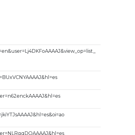
?hl=en&user=Lj4DKFoAAAAJ&view_op=list_
user=BUxVCNYAAAAJ&hl=es
?user=n62enckAAAAJ&hl=es
er=jkiYTJsAAAAJ&hl=es&oi=ao
s?user=NLRqqDQAAAAJ&hl=es