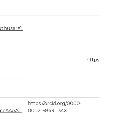
uthuser=1
https://www.resear
https://orcid.org/0000-
admcAAAAJ
0002-6849-134X