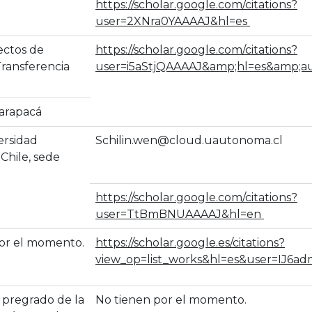
https://scholar.google.com/citations?
user=2XNra0YAAAAJ&hl=es
ectos de
https://scholar.google.com/citations?
Transferencia
user=i5aStjQAAAAJ&amp;hl=es&amp;a
arapacá
ersidad
Schilin.wen@cloud.uautonoma.cl
hile, sede
https://scholar.google.com/citations?
user=TtBmBNUAAAAJ&hl=en
 por el momento.
https://scholar.google.es/citations?
view_op=list_works&hl=es&user=IJ6
 pregrado de la
No tienen por el momento.