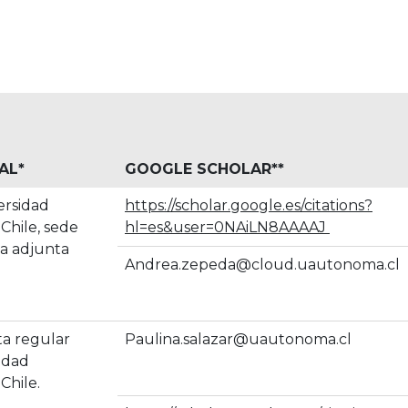
AL
*
GOOGLE SCHOLAR
**
ersidad
https://scholar.google.es/citations?
hile, sede
hl=es&user=0NAiLN8AAAAJ
a adjunta
Andrea.zepeda@cloud.uautonoma.cl
a regular
Paulina.salazar@uautonoma.cl
idad
Chile.