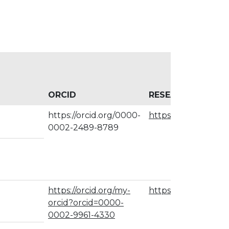
ORCID
RESEARCHGATE
https://orcid.org/0000-
https://www.resear
0002-2489-8789
https://orcid.org/my-
https://www.resear
orcid?orcid=0000-
0002-9961-4330