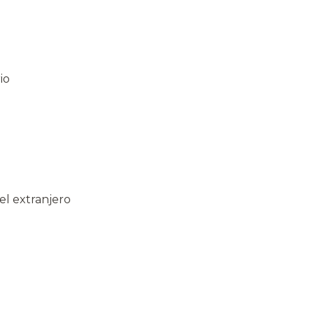
io
el extranjero