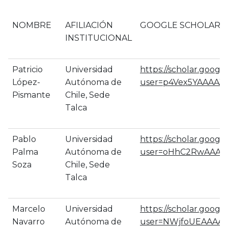
NOMBRE
AFILIACIÓN
GOOGLE SCHOLAR
INSTITUCIONAL
Patricio
Universidad
https://scholar.google
López-
Autónoma de
user=p4Vex5YAAAAJ&
Pismante
Chile, Sede
Talca
Pablo
Universidad
https://scholar.google
Palma
Autónoma de
user=oHhC2RwAAAAJ
Soza
Chile, Sede
Talca
Marcelo
Universidad
https://scholar.google
Navarro
Autónoma de
user=NWjfoUEAAAAJ