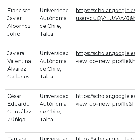
Francisco
Universidad
https://scholar.google.es/c
Javier
Autónoma
user=duQVrLUAAAAJ&hl
Albornoz
de Chile,
Jofré
Talca
Javiera
Universidad
https://scholar.google.es/c
Valentina
Autónoma
view_op=new_profile&hl=
Álvarez
de Chile,
Gallegos
Talca
César
Universidad
https://scholar.google.es/c
Eduardo
Autónoma
view_op=new_profile&hl=
González
de Chile,
Zúñiga
Talca
Tamara
Universidad
https://scholar.google.com