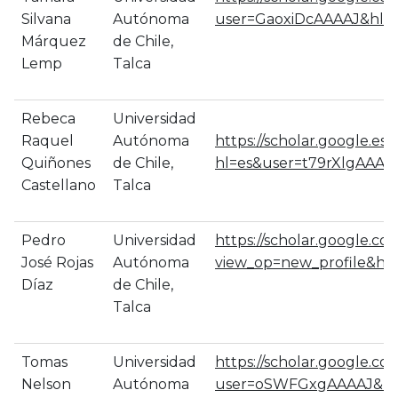
Silvana
Autónoma
user=GaoxiDcAAAAJ&hl=e
Márquez
de Chile,
Lemp
Talca
Rebeca
Universidad
Raquel
Autónoma
https://scholar.google.es/c
Quiñones
de Chile,
hl=es&user=t79rXlgAAAA
Castellano
Talca
Pedro
Universidad
https://scholar.google.com
José Rojas
Autónoma
view_op=new_profile&hl=
Díaz
de Chile,
Talca
Tomas
Universidad
https://scholar.google.com
Nelson
Autónoma
user=oSWFGxgAAAAJ&hl