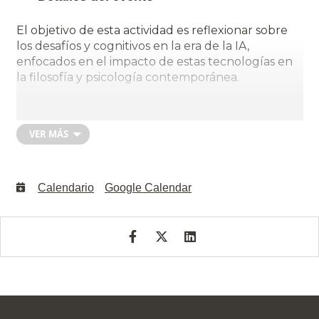
El objetivo de esta actividad es reflexionar sobre
los desafíos y cognitivos en la era de la IA,
enfocados en el impacto de estas tecnologías en
la filosofía y psicología contemporánea.
Exponen:
VER MÁS
Msc. Arturo Pérez, Universidad Alberta, Canadá
Calendario
Google Calendar
Dra. María Isabel Cornejo, Universidad Autónoma
de Chile
Dr. Patricio López, Universidad Autónoma de Chile
Dra. Carolina Lagos, Universidad Adolfo Ibañez.