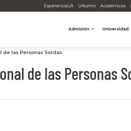
ExperienciaUA
UAlumni
Académicos
Admisión
Universidad
l de las Personas Sordas
onal de las Personas S